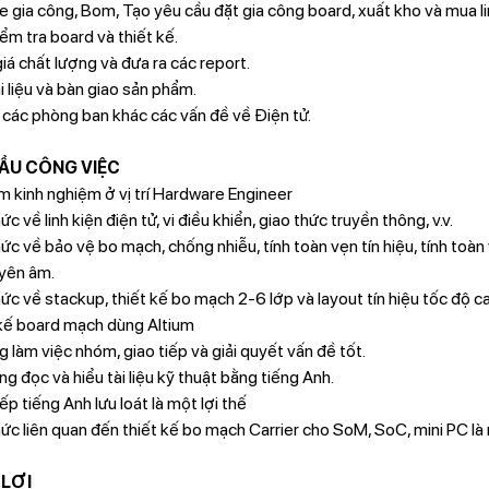
gia công, Bom, Tạo yêu cầu đặt gia công board, xuất kho và mua li
m tra board và thiết kế.
 chất lượng và đưa ra các report.
liệu và bàn giao sản phẩm.
ác phòng ban khác các vấn đề về Điện tử.
ẦU CÔNG VIỆC
kinh nghiệm ở vị trí Hardware Engineer
 về linh kiện điện tử, vi điều khiển, giao thức truyền thông, v.v.
 về bảo vệ bo mạch, chống nhiễu, tính toàn vẹn tín hiệu, tính toà
uyên âm.
 về stackup, thiết kế bo mạch 2-6 lớp và layout tín hiệu tốc độ c
ế board mạch dùng Altium
àm việc nhóm, giao tiếp và giải quyết vấn đề tốt.
đọc và hiểu tài liệu kỹ thuật bằng tiếng Anh.
 tiếng Anh lưu loát là một lợi thế
 liên quan đến thiết kế bo mạch Carrier cho SoM, SoC, mini PC là 
 LỢI