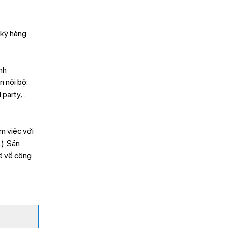
 kỳ hàng
nh
n nội bộ:
party,...
àm việc với
). Sản
ê về công