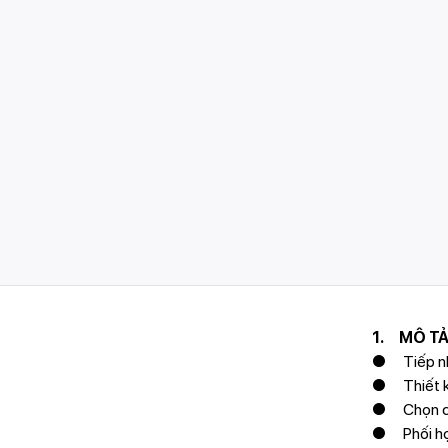
1. MÔ TẢ
● Tiếp nhậ
● Thiết kế
● Chọn các
● Phối hợp 