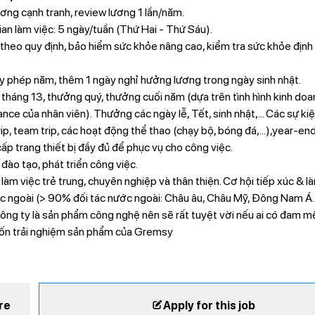
g cạnh tranh, review lương 1 lần/năm.
n làm việc: 5 ngày/tuần (Thứ Hai - Thứ Sáu).
o quy định, bảo hiểm sức khỏe nâng cao, kiểm tra sức khỏe định
phép năm, thêm 1 ngày nghỉ hưởng lương trong ngày sinh nhật.
áng 13, thưởng quý, thưởng cuối năm (dựa trên tình hình kinh doa
ce của nhân viên). Thưởng các ngày lễ, Tết, sinh nhật,... Các sự kiệ
p, team trip, các hoạt động thể thao (chạy bộ, bóng đá,...),year-end 
 trang thiết bị đầy đủ để phục vụ cho công việc.
ào tạo, phát triển công việc.
làm việc trẻ trung, chuyên nghiệp và thân thiện. Cơ hội tiếp xúc & l
c ngoài (> 90% đối tác nước ngoài: Châu âu, Châu Mỹ, Đông Nam Á..
ông ty là sản phẩm công nghệ nên sẽ rất tuyệt vời nếu ai có đam m
n trải nghiệm sản phẩm của Gremsy
re
Apply for this job