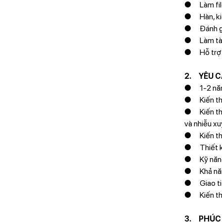
● Làm file 
● Hàn, kiể
● Đánh giá
● Làm tài 
● Hỗ trợ c
2. YÊU C
● 1-2 năm 
● Kiến thức
● Kiến thức
và nhiễu x
● Kiến thức
● Thiết k
● Kỹ năng l
● Khả năng 
● Giao tiếp
● Kiến thức
3. PHÚC