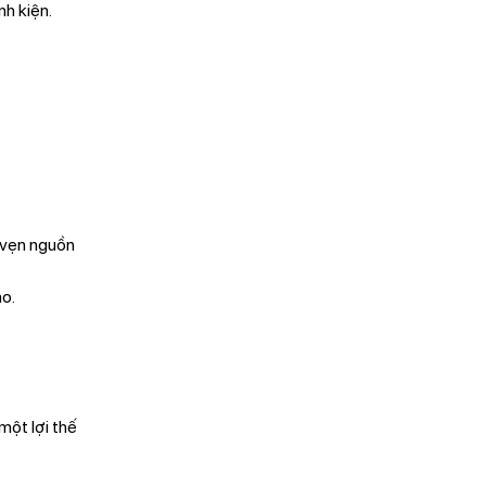
nh kiện.
n vẹn nguồn
ao.
một lợi thế