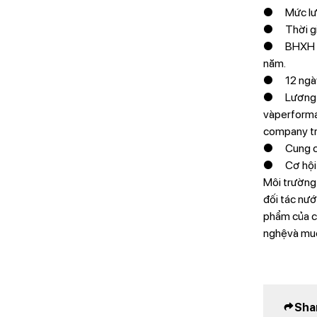
● Mức lươn
● Thời gia
● BHXH the
năm.
● 12 ngày 
● Lương th
vàperforman
company tri
● Cung cấp
● Cơ hội đ
Môi trường 
đối tác nướ
phẩm của c
nghệvà muố
Sha