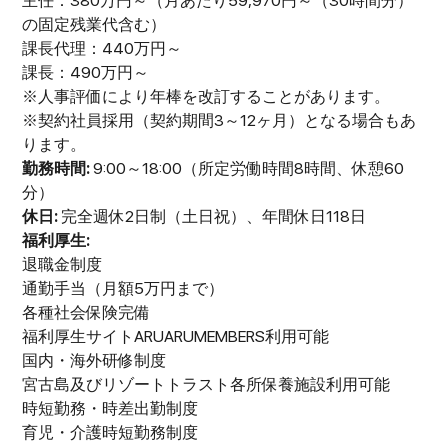
主任：380万円～（月あたり59,970円～（30時間分）
の固定残業代含む）
課長代理：440万円～
課長：490万円～
※人事評価により年棒を改訂することがあります。
※契約社員採⽤（契約期間3～12ヶ月）となる場合もあ
ります。
勤務時間:
9:00～18:00（所定労働時間8時間、休憩60
分）
休日:
完全週休2日制（土日祝）、年間休日118日
福利厚生:
退職金制度
通勤手当（月額5万円まで）
各種社会保険完備
福利厚生サイトARUARUMEMBERS利用可能
国内・海外研修制度
宮古島及びリゾートトラスト各所保養施設利用可能
時短勤務・時差出勤制度
育児・介護時短勤務制度