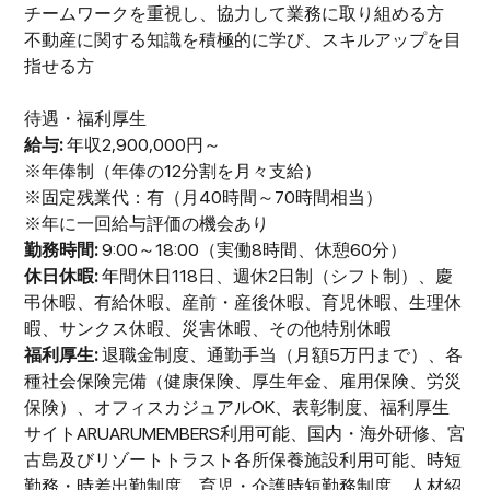
チームワークを重視し、協力して業務に取り組める方
不動産に関する知識を積極的に学び、スキルアップを目
指せる方
待遇・福利厚生
給与:
年収2,900,000円～
※年俸制（年俸の12分割を月々支給）
※固定残業代：有（月40時間～70時間相当）
※年に一回給与評価の機会あり
勤務時間:
9:00～18:00（実働8時間、休憩60分）
休日休暇:
年間休日118日、週休2日制（シフト制）、慶
弔休暇、有給休暇、産前・産後休暇、育児休暇、生理休
暇、サンクス休暇、災害休暇、その他特別休暇
福利厚生:
退職金制度、通勤手当（月額5万円まで）、各
種社会保険完備（健康保険、厚生年金、雇用保険、労災
保険）、オフィスカジュアルOK、表彰制度、福利厚生
サイトARUARUMEMBERS利用可能、国内・海外研修、宮
古島及びリゾートトラスト各所保養施設利用可能、時短
勤務・時差出勤制度、育児・介護時短勤務制度、人材紹